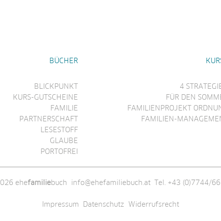
BÜCHER
KUR
BLICKPUNKT
4 STRATEGI
KURS-GUTSCHEINE
FÜR DEN SOMM
FAMILIE
FAMILIENPROJEKT ORDNU
PARTNERSCHAFT
FAMILIEN-MANAGEME
LESESTOFF
GLAUBE
PORTOFREI
026 ehe
familie
buch
info@ehefamiliebuch.at
Tel. +43 (0)7744/6
Impressum
Datenschutz
Widerrufsrecht