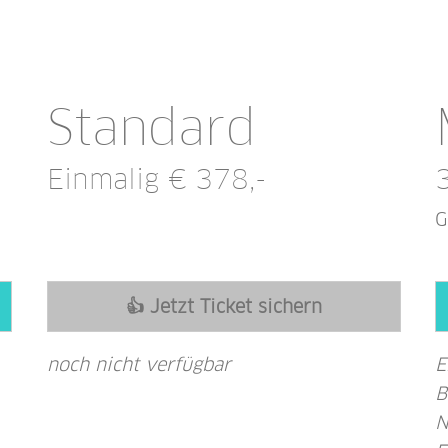
Standard
Einmalig € 378,-
G
👍 Jetzt Ticket sichern
noch nicht verfügbar
E
B
N