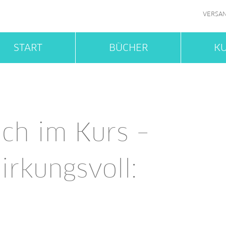
VERSA
START
BÜCHER
K
ich im Kurs –
rkungsvoll: