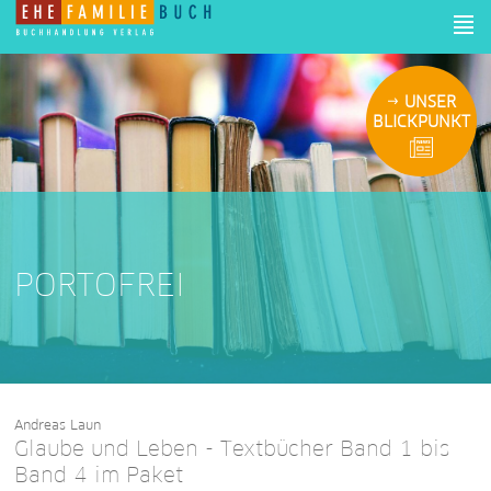
UNSER
BLICKPUNKT
PORTOFREI
Andreas Laun
Glaube und Leben - Textbücher Band 1 bis
Band 4 im Paket