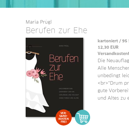
Maria Prügl
Berufen zur Ehe
kartoniert / 95
12,30
EUR
Versandkostenf
Die Neuauflag
Alle Menschen
unbedingt lei
<br>"Drum prü
gute Vorberei
und Altes zu 
VER-
SAND-
KOSTEN
FREI