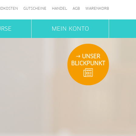
NDKOSTEN
GUTSCHEINE
HANDEL
AGB
WARENKORB
URSE
MEIN KONTO
UNSER
BLICKPUNKT