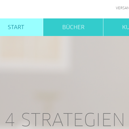
VERSA
START
BÜCHER
K
4 STRATEGIEN