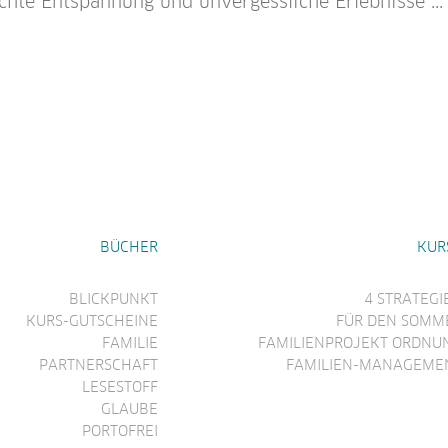
echte Entspannung und unvergessliche Erlebnisse ...
BÜCHER
KUR
BLICKPUNKT
4 STRATEGI
KURS-GUTSCHEINE
FÜR DEN SOMM
FAMILIE
FAMILIENPROJEKT ORDNU
PARTNERSCHAFT
FAMILIEN-MANAGEME
LESESTOFF
GLAUBE
PORTOFREI