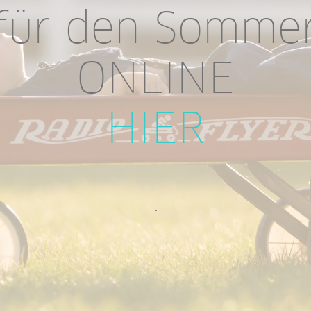
für den Somme
ONLINE
HIER
.