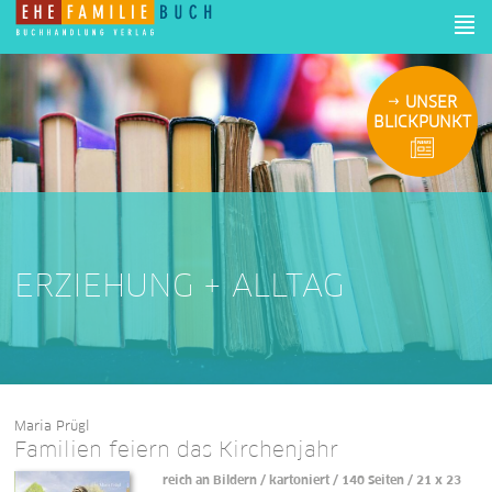
UNSER
BLICKPUNKT
ERZIEHUNG + ALLTAG
Maria Prügl
Familien feiern das Kirchenjahr
reich an Bildern / kartoniert / 140 Seiten / 21 x 23